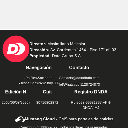
Director:
Maximiliano Melchior
Dirección:
Av. Corrientes 1464 - Piso 17° of. 02
Propiedad:
Data Grupo S.A.
Navegación
Contacto
Política
Sociedad
Contacto@datadiario.com
Bestia Shows
No hay DT
Tel/Whatsapp:1128724873
Edición N
Cuit
Registro DNDA
2565(06/08/2026)
30716802872
RL-2023-99931397-APN-
DNDA#MJ
Mustang Cloud -
CMS para portales de noticias
Copyright (c) 1996-2022. Todos los derechos reservados.