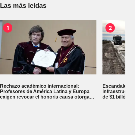
Las más leídas
1
2
Rechazo académico internacional:
Escandalosa 
Profesores de América Latina y Europa
infraestructu
exigen revocar el honoris causa otorgado
de $1 billón d
a Javier Milei en Perú
inversiones fi