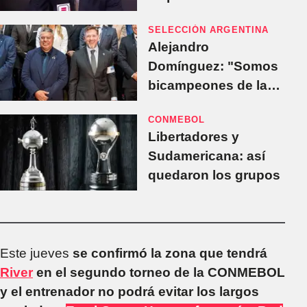
SELECCIÓN ARGENTINA
Alejandro
Domínguez: "Somos
bicampeones de la
Finalissima, España
CONMEBOL
no se presentó"
Libertadores y
Sudamericana: así
quedaron los grupos
Este jueves
se confirmó la zona que tendrá
River
en el segundo torneo de la CONMEBOL
y el entrenador no podrá evitar los largos