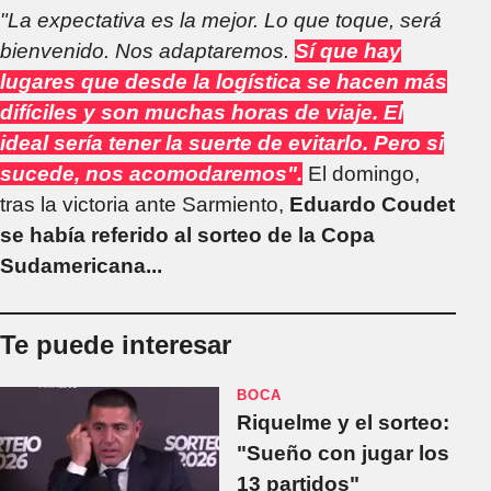
"La expectativa es la mejor. Lo que toque, será
bienvenido. Nos adaptaremos.
Sí que hay
lugares que desde la logística se hacen más
difíciles y son muchas horas de viaje. El
ideal sería tener la suerte de evitarlo. Pero si
sucede, nos acomodaremos".
El domingo,
tras la victoria ante Sarmiento,
Eduardo Coudet
se había referido al sorteo de la Copa
Sudamericana...
Te puede interesar
BOCA
Riquelme y el sorteo:
"Sueño con jugar los
13 partidos"