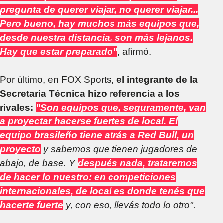
pregunta de querer viajar, no querer viajar...
Pero bueno, hay muchos más equipos que,
desde nuestra distancia, son más lejanos.
Hay que estar preparado"
, afirmó.
Por último, en FOX Sports,
el integrante de la
Secretaria Técnica hizo referencia a los
rivales:
"Son equipos que, seguramente, van
a proyectar hacerse fuertes de local. El
equipo brasileño tiene atrás a Red Bull, un
proyecto
y sabemos que tienen jugadores de
abajo, de base. Y
después nada, trataremos
de hacer lo nuestro: en competiciones
internacionales, de local es donde tenés que
hacerte fuerte
y, con eso, llevás todo lo otro".