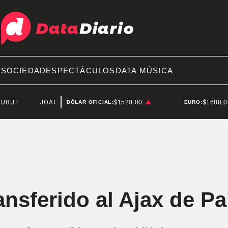
A
SOCIEDAD
ESPECTÁCULOS
DATA MÚSICA
JOAQUÍN BENEGAS LYNCH
$1520.00
$1688.
DÓLAR OFICIAL:
EURO:
ansferido al Ajax de P