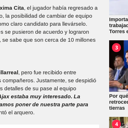
xima Cita
, el jugador había regresado a
o, la posibilidad de cambiar de equipo
Importa
mo claro candidato para llevárselo.
trabaja
Torres 
s se pusieron de acuerdo y lograron
mutuale
to, se sabe que son cerca de 10 millones
3
llarreal
, pero fue recibido entre
us compañeros. Justamente, se despidió
os detalles de su pase al equipo
Por qué
l Ajax estaba muy interesado. La
retroce
íamos poner de nuestra parte para
tierras
tó el arquero.
4