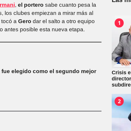
rmani
,
el portero
sabe cuanto pesa la
s, los clubes empiezan a mirar más al
e tocó a
Gero
dar el salto a otro equipo
1
lo antes posible esta nueva etapa.
z fue elegido como el segundo mejor
Crisis 
directo
subdire
2