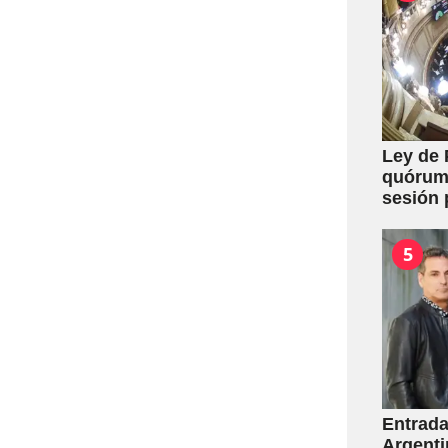
Ley de 
quórum 
sesión 
y expro
5
Entrada
Argenti