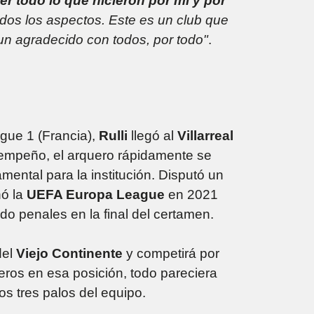
er todo lo que hicieron por mí y por
todos los aspectos. Este es un club que
un agradecido con todos, por todo"
.
igue 1 (Francia),
Rulli
llegó al
Villarreal
sempeño, el arquero rápidamente se
amental para la institución. Disputó un
nó la
UEFA Europa League
en 2021
do penales en la final del certamen.
del
Viejo Continente
y competirá por
eros en esa posición, todo pareciera
os tres palos del equipo.