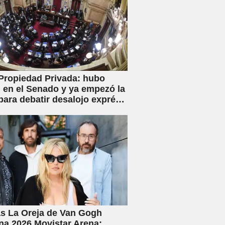
Propiedad Privada: hubo
en el Senado y ya empezó la
para debatir desalojo exprés
piaciones
s La Oreja de Van Gogh
na 2026 Movistar Arena: