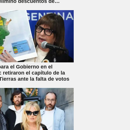
eliminó descuentos de
s y anunció créditos al 25%
ara el Gobierno en el
 retiraron el capítulo de la
ierras ante la falta de votos