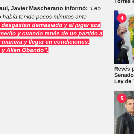
Torres 
mutuale
aul, Javier Mascherano informó:
“Leo
o había tenido pocos minutos ante
4
 desgastan demasiado y al jugar acá
 medio y cuando tenés de un partido a
r manera y llegar en condiciones.
 y Allen Obando”.
Revés p
Senado:
Ley de T
5