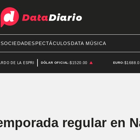
A
SOCIEDAD
ESPECTÁCULOS
DATA MÚSICA
 LA ESPRIELLA
SENADO
$1520.00
$1688.
DÓLAR OFICIAL:
EURO:
 temporada regular en N