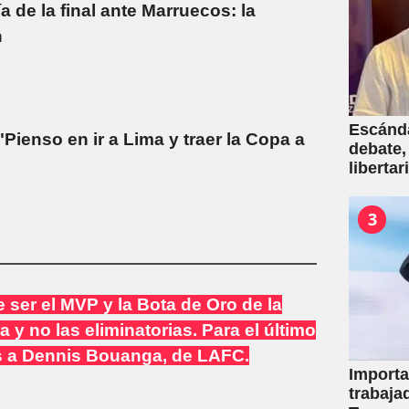
a de la final ante Marruecos: la
n
Escánda
Pienso en ir a Lima y traer la Copa a
debate,
liberta
empresa
venta d
3
e ser el MVP y la Bota de Oro de la
 y no las eliminatorias. Para el último
os a Dennis Bouanga, de LAFC.
Importa
trabaja