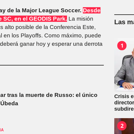
ay de la Major League Soccer.
Desde
le SC, en el GEODIS Park.
La misión
Las má
s alto posible de la Conferencia Este,
al en los Playoffs. Como máximo, puede
 deberá ganar hoy y esperar una derrota
1
ar tras la muerte de Russo: el único
Crisis 
directo
 Úbeda
subdire
2
NA