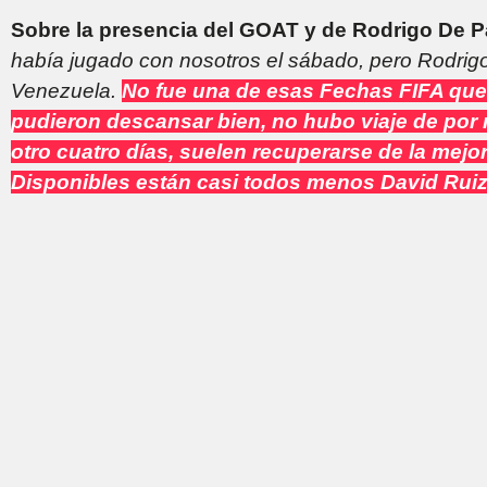
Sobre la presencia del GOAT y de Rodrigo De P
había jugado con nosotros el sábado, pero Rodrig
Venezuela.
No fue una de esas Fechas FIFA que
pudieron descansar bien, no hubo viaje de por
otro cuatro días, suelen recuperarse de la mejo
Disponibles están casi todos menos David Ruiz