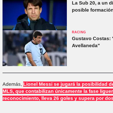
La Sub 20, a un dí
posible formació
RACING
Gustavo Costas: "
Avellaneda"
Además,
Lionel Messi se jugará la posibilidad d
MLS, que contabilizan únicamente la fase liguera
reconocimiento, lleva 26 goles y supera por d