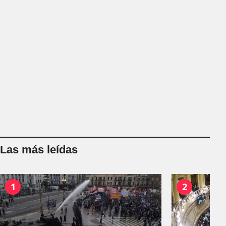
Las más leídas
1
2