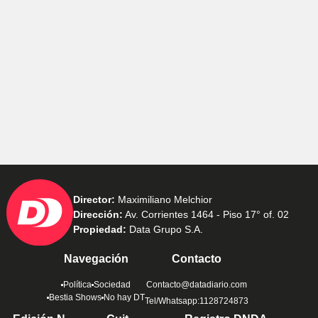
Director:
Maximiliano Melchior
Dirección:
Av. Corrientes 1464 - Piso 17° of. 02
Propiedad:
Data Grupo S.A.
Navegación
Contacto
Política
Sociedad
Contacto@datadiario.com
Bestia Shows
No hay DT
Tel/Whatsapp:1128724873