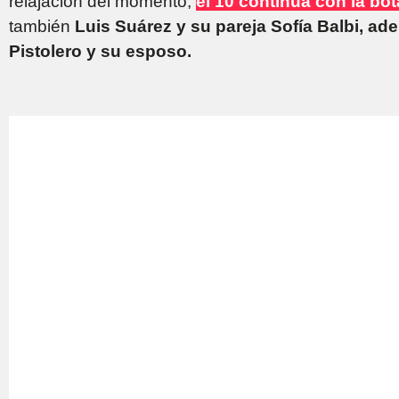
relajación del momento,
el 10 continúa con la bota
también
Luis Suárez y su pareja Sofía Balbi, a
Pistolero y su esposo.