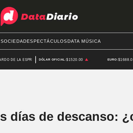
A
SOCIEDAD
ESPECTÁCULOS
DATA MÚSICA
LA ESPRIELLA
SENADO
$1520.00
$1688.
DÓLAR OFICIAL:
EURO:
os días de descanso: 