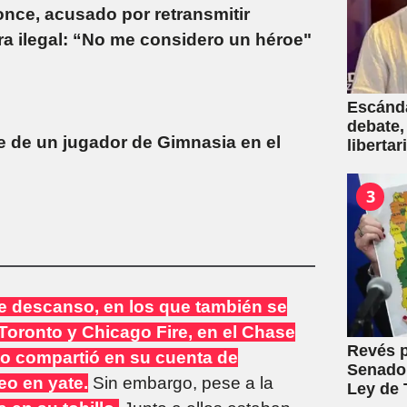
nce, acusado por retransmitir
a ilegal: “No me considero un héroe"
Escánda
debate,
e de un jugador de Gimnasia en el
liberta
empresa
venta d
3
e descanso, en los que también se
 Toronto y Chicago Fire, en el Chase
Revés p
o compartió en su cuenta de
Senado:
o en yate.
Sin embargo, pese a la
Ley de T