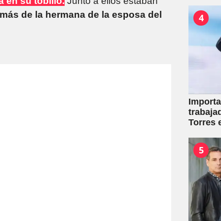
 en su tobillo.
Junto a ellos estaban
demás de la hermana de la esposa del
4
Importa
trabaja
Torres 
mutuale
5