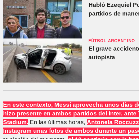
Habló Ezequiel Po
partidos de maner
FÚTBOL ARGENTINO
El grave accident
autopista
En este contexto, Messi aprovecha unos días d
hizo presente en ambos partidos del Inter, ante
Stadium.
En las últimas horas,
Antonela Roccuzz
Instagram unas fotos de ambos durante un pase