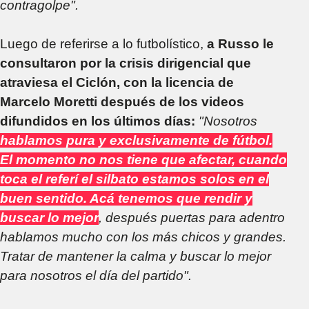
contragolpe".
Luego de referirse a lo futbolístico,
a Russo le
consultaron por la crisis dirigencial que
atraviesa el Ciclón, con la licencia de
Marcelo Moretti después de los videos
difundidos en los últimos días:
"Nosotros
hablamos pura y exclusivamente de fútbol.
El momento no nos tiene que afectar, cuando
toca el referí el silbato estamos solos en el
buen sentido. Acá tenemos que rendir y
buscar lo mejor
, después puertas para adentro
hablamos mucho con los más chicos y grandes.
Tratar de mantener la calma y buscar lo mejor
para nosotros el día del partido".