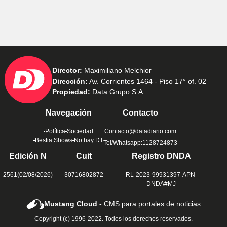
Director:
Maximiliano Melchior
Dirección:
Av. Corrientes 1464 - Piso 17° of. 02
Propiedad:
Data Grupo S.A.
Navegación
Contacto
Política
Sociedad
Contacto@datadiario.com
Bestia Shows
No hay DT
Tel/Whatsapp:1128724873
Edición N
Cuit
Registro DNDA
2561(02/08/2026)
30716802872
RL-2023-99931397-APN-
DNDA#MJ
Mustang Cloud -
CMS para portales de noticias
Copyright (c) 1996-2022. Todos los derechos reservados.