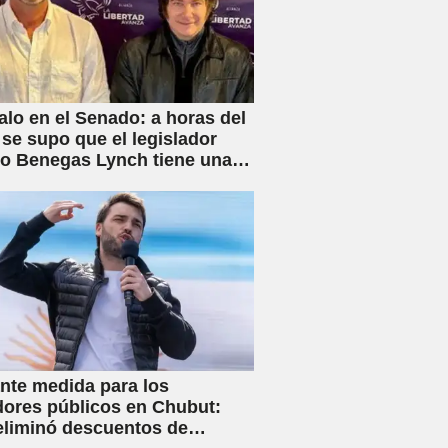
lo en el Senado: a horas del
 se supo que el legislador
rio Benegas Lynch tiene una
 dedicada a gestionar la
e tierras a extranjeros
nte medida para los
dores públicos en Chubut:
eliminó descuentos de