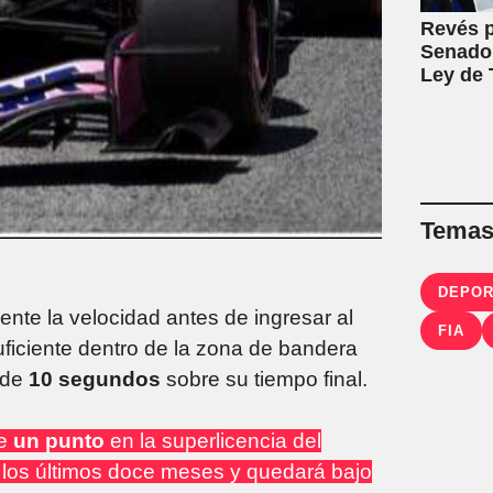
Revés p
Senado:
Ley de T
Temas 
DEPO
mente la velocidad antes de ingresar al
FIA
uficiente dentro de la zona de bandera
n de
10 segundos
sobre su tiempo final.
de
un punto
en la superlicencia del
los últimos doce meses y quedará bajo