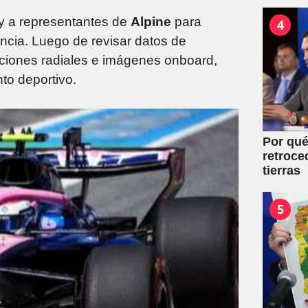
mutuale
y a representantes de
Alpine
para
4
ncia. Luego de revisar datos de
aciones radiales e imágenes onboard,
to deportivo.
Por qué
retroce
tierras
5