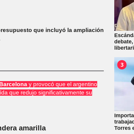
resupuesto que incluyó la ampliación
Escánda
a
debate,
liberta
empresa
venta d
3
Barcelona
y provocó que el argentino
ída que redujo significativamente su
Importa
trabaja
ndera amarilla
Torres 