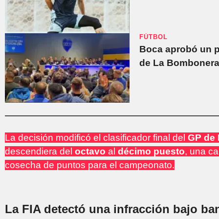
FÚTBOL
Boca aprobó un p
de La Bomboner
La decisión modificó el clasificador final del
GP de 
descendiera del
octavo
al
décimo puesto
, una ca
cosecha de puntos para el campeonato.
La FIA detectó una infracción bajo ba