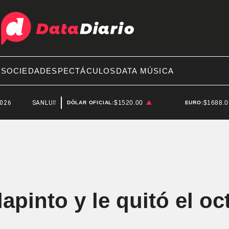
A
SOCIEDAD
ESPECTÁCULOS
DATA MÚSICA
SANLUIS
SANLUIS
$1520.00
$1688.
DÓLAR OFICIAL:
EURO:
apinto y le quitó el o