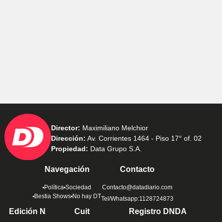
Director:
Maximiliano Melchior
Dirección:
Av. Corrientes 1464 - Piso 17° of. 02
Propiedad:
Data Grupo S.A.
Navegación
Contacto
Política
Sociedad
Contacto@datadiario.com
Bestia Shows
No hay DT
Tel/Whatsapp:1128724873
Edición N
Cuit
Registro DNDA