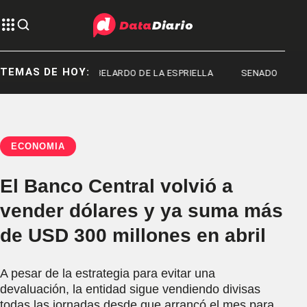
TEMAS DE HOY:
ACHADO
ABELARDO DE LA ESPRIELLA
SENADO
ECONOMÍA
El Banco Central volvió a
vender dólares y ya suma más
de USD 300 millones en abril
A pesar de la estrategia para evitar una
devaluación, la entidad sigue vendiendo divisas
todas las jornadas desde que arrancó el mes para