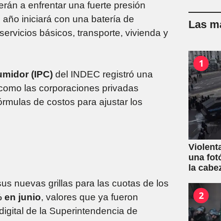
erán a enfrentar una fuerte presión
l año iniciará con una batería de
Las má
rvicios básicos, transporte, vivienda y
1
umidor (IPC)
del INDEC registró una
o como las corporaciones privadas
rmulas de costos para ajustar los
Violent
una fot
la cabe
s nuevas grillas para las cuotas de los
2
% en junio
, valores que ya fueron
digital de la Superintendencia de