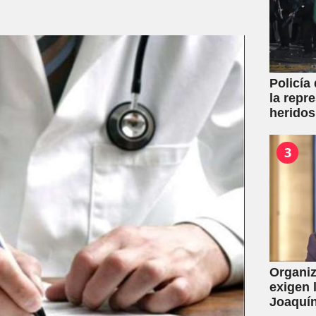
Policía
la repr
heridos
3
Organiz
exigen 
Joaquín