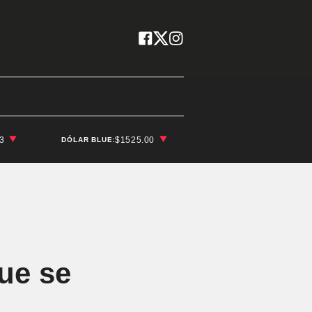
03
$1525.00
DÓLAR BLUE:
ue se