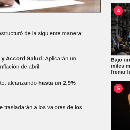
de la L
por con
4
tructuró de la siguiente manera:
 y Accord Salud:
Aplicarán un
Bajo un
miles m
nflación de abril.
frenar l
Propied
nto, alcanzando
hasta un 2,9%
5
 trasladarán a los valores de los