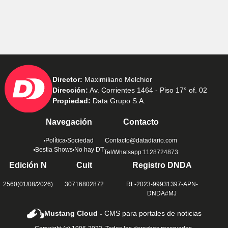
Director:
Maximiliano Melchior
Dirección:
Av. Corrientes 1464 - Piso 17° of. 02
Propiedad:
Data Grupo S.A.
Navegación
Contacto
Política
Sociedad
Contacto@datadiario.com
Bestia Shows
No hay DT
Tel/Whatsapp:1128724873
Edición N
Cuit
Registro DNDA
2560(01/08/2026)
30716802872
RL-2023-99931397-APN-
DNDA#MJ
Mustang Cloud -
CMS para portales de noticias