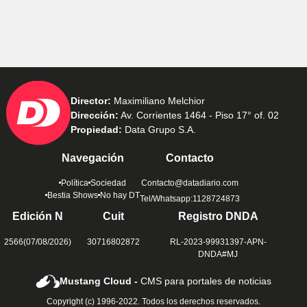
Director:
Maximiliano Melchior
Dirección:
Av. Corrientes 1464 - Piso 17° of. 02
Propiedad:
Data Grupo S.A.
Navegación
Contacto
Política
Sociedad
Contacto@datadiario.com
Bestia Shows
No hay DT
Tel/Whatsapp:1128724873
Edición N
Cuit
Registro DNDA
2566(07/08/2026)
30716802872
RL-2023-99931397-APN-
DNDA#MJ
Mustang Cloud -
CMS para portales de noticias
Copyright (c) 1996-2022. Todos los derechos reservados.