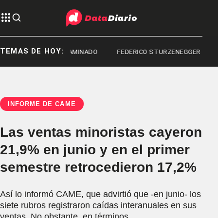
TEMAS DE HOY:
NTANILO CONTAMINADO
FEDERICO STURZENEGGER
INFORME DE CAME
Las ventas minoristas cayeron
21,9% en junio y en el primer
semestre retrocedieron 17,2%
Así lo informó CAME, que advirtió que -en junio- los
siete rubros registraron caídas interanuales en sus
ventas. No obstante, en términos