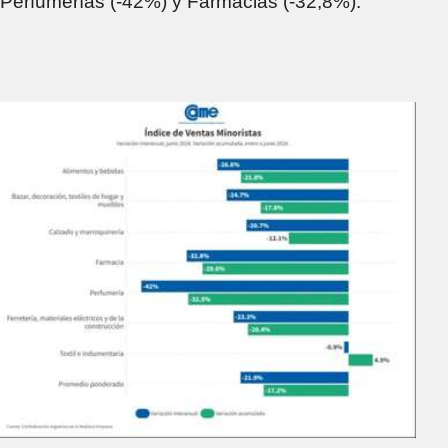
Perfumerías (-42%) y Farmacias (-32,8%).