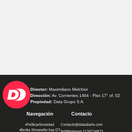
Director:
Maximiliano Melchior
Dirección:
Av. Corrientes 1464 - Piso 17° of. 02
Propiedad:
Data Grupo S.A.
Navegación
Contacto
Política
Sociedad
Contacto@datadiario.com
Bestia Shows
No hay DT
Tel/Whatsapp:1128724873