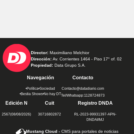
Director:
Maximiliano Melchior
Dirección:
Av. Corrientes 1464 - Piso 17° of. 02
Propiedad:
Data Grupo S.A.
Navegación
Contacto
Política
Sociedad
Contacto@datadiario.com
Bestia Shows
No hay DT
Tel/Whatsapp:1128724873
Edición N
Cuit
Registro DNDA
2567(08/08/2026)
30716802872
RL-2023-99931397-APN-
DNDA#MJ
Mustang Cloud -
CMS para portales de noticias