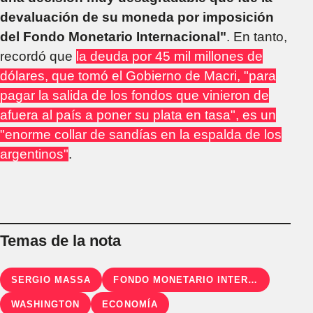
devaluación de su moneda por imposición
del Fondo Monetario Internacional"
. En tanto,
recordó que
la deuda por 45 mil millones de
dólares, que tomó el Gobierno de Macri, "para
pagar la salida de los fondos que vinieron de
afuera al país a poner su plata en tasa", es un
"enorme collar de sandías en la espalda de los
argentinos"
.
Temas de la nota
SERGIO MASSA
FONDO MONETARIO INTERNACIONAL
WASHINGTON
ECONOMÍA