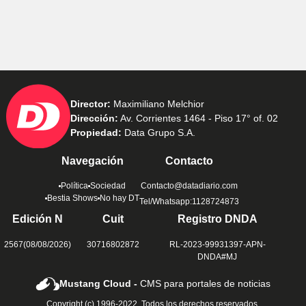
Director:
Maximiliano Melchior
Dirección:
Av. Corrientes 1464 - Piso 17° of. 02
Propiedad:
Data Grupo S.A.
Navegación
Contacto
Política
Sociedad
Contacto@datadiario.com
Bestia Shows
No hay DT
Tel/Whatsapp:1128724873
Edición N
Cuit
Registro DNDA
2567(08/08/2026)
30716802872
RL-2023-99931397-APN-
DNDA#MJ
Mustang Cloud -
CMS para portales de noticias
Copyright (c) 1996-2022. Todos los derechos reservados.