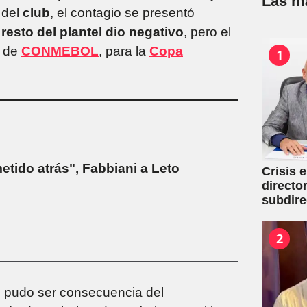
Las má
 del
club
, el contagio se presentó
 resto del plantel dio negativo
, pero el
 de
CONMEBOL
, para la
Copa
1
etido atrás", Fabbiani a Leto
Crisis 
directo
subdire
2
io pudo ser consecuencia del