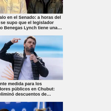
lo en el Senado: a horas del
 se supo que el legislador
rio Benegas Lynch tiene una
 dedicada a gestionar la
e tierras a extranjeros
nte medida para los
dores públicos en Chubut:
eliminó descuentos de
s y anunció créditos al 25%