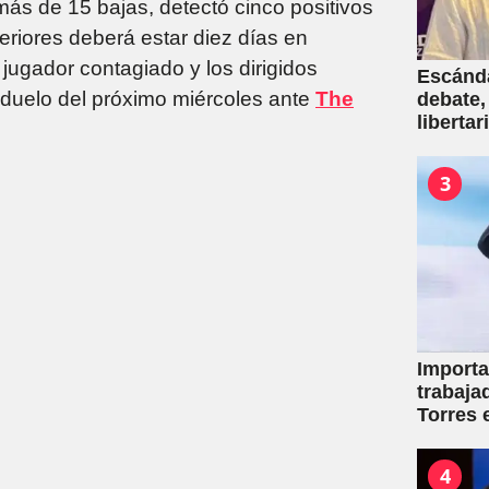
más de 15 bajas, detectó cinco positivos
feriores deberá estar diez días en
jugador contagiado y los dirigidos
Escánda
 duelo del próximo miércoles ante
The
debate,
liberta
empresa
venta d
3
Importa
trabaja
Torres 
mutuale
4