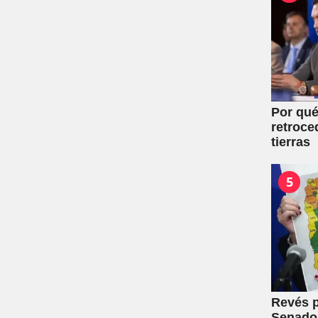
Por qué
retroce
tierras
5
Revés p
Senado: