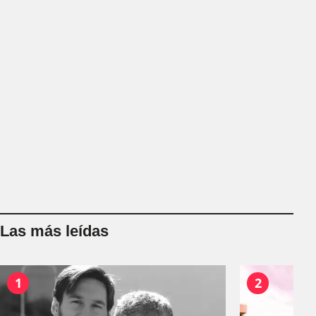
Las más leídas
1
2