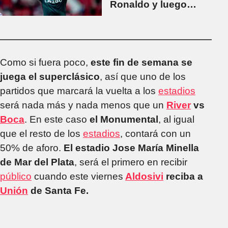
Ronaldo y luego
festejó la victoria
bailando frente a la
hinchada rival
Como si fuera poco,
este fin de semana se
juega el superclásico
, así que uno de los
partidos que marcará la vuelta a los
estadios
será nada más y nada menos que un
River
vs
Boca
. En este caso
el Monumental
, al igual
que el resto de los
estadios
, contará con un
50% de aforo.
El estadio Jose María Minella
de Mar del Plata
, será el primero en recibir
público
cuando este viernes
Aldosivi
reciba a
Unión
de Santa Fe.