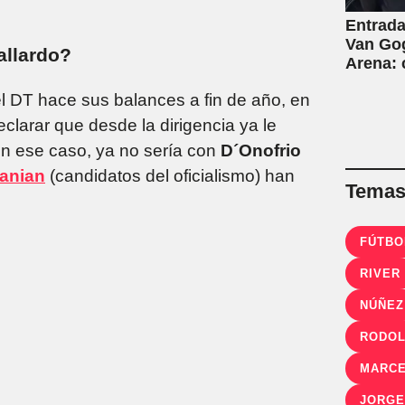
Entrada
Van Gog
allardo?
Arena:
 DT hace sus balances a fin de año, en
clarar que desde la dirigencia ya le
 En ese caso, ya no sería con
D´Onofrio
tanian
(candidatos del oficialismo) han
Temas 
FÚTBO
RIVER
NÚÑEZ
RODOL
MARCE
JORGE