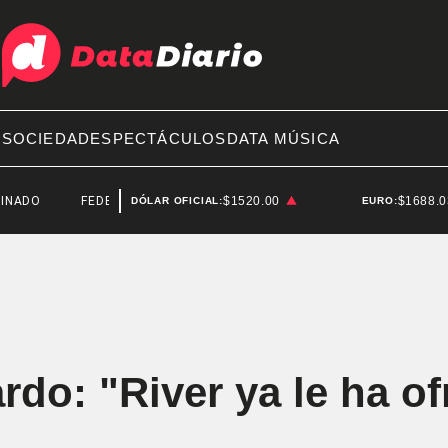
A
SOCIEDAD
ESPECTÁCULOS
DATA MÚSICA
FEDERICO STURZENEGGER
$1520.00
$1688.
DÓLAR OFICIAL:
EURO:
rdo: "River ya le ha of