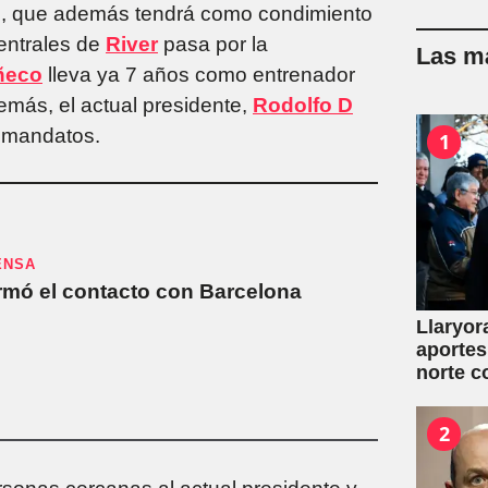
o
, que además tendrá como condimiento
centrales de
River
pasa por la
Las má
ñeco
lleva ya 7 años como entrenador
emás, el actual presidente,
Rodolfo D
s mandatos.
1
ENSA
rmó el contacto con Barcelona
Llaryor
aportes
norte c
2