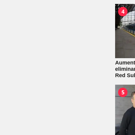
4
Aumento
elimina
Red Su
5