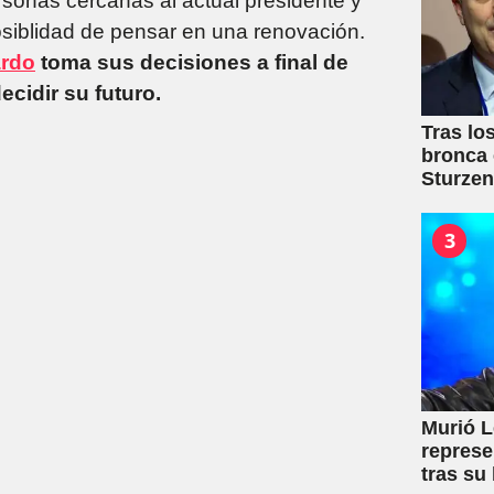
ersonas cercanas al actual presidente y
posiblidad de pensar en una renovación.
ardo
toma sus decisiones a final de
cidir su futuro.
Tras lo
bronca 
Sturze
3
Murió L
represe
tras su