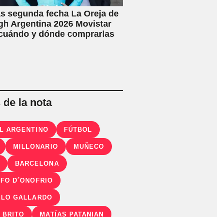
s segunda fecha La Oreja de
h Argentina 2026 Movistar
 cuándo y dónde comprarlas
de la nota
L ARGENTINO
FÚTBOL
MILLONARIO
MUÑECO
BARCELONA
FO D´ONOFRIO
LO GALLARDO
 BRITO
MATÍAS PATANIAN