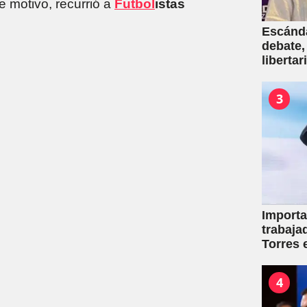
 motivo, recurrió a
Futbol
istas
Escánda
debate,
liberta
empresa
venta d
3
Importa
trabaja
Torres 
mutuale
4