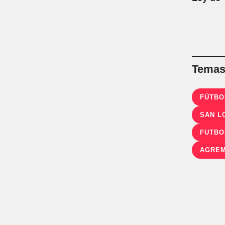
Temas 
FÚTBO
SAN L
AGREM