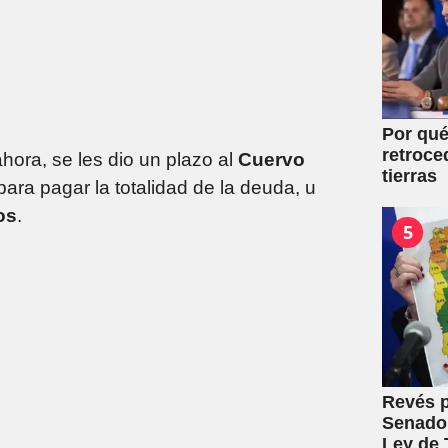
Por qué
retroce
ahora, se les dio un plazo al
Cuervo
tierras
ara pagar la totalidad de la deuda, u
os
.
5
Revés p
Senado:
Ley de T