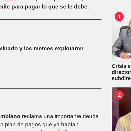
mite para pagar lo que se le debe
.
1
minado y los memes explotaron
Crisis 
directo
subdire
2
ombiano
reclama una importante deuda
un plan de pagos que ya habían