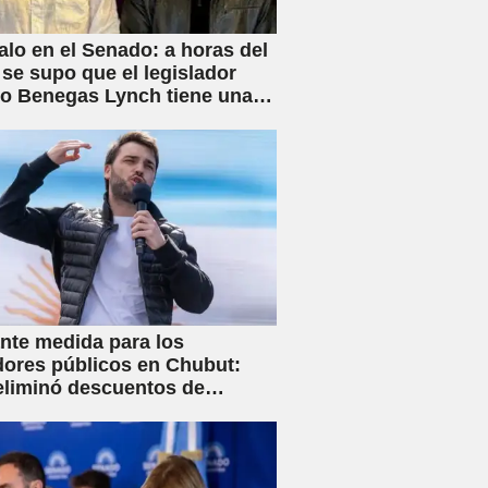
lo en el Senado: a horas del
 se supo que el legislador
rio Benegas Lynch tiene una
 dedicada a gestionar la
e tierras a extranjeros
nte medida para los
dores públicos en Chubut:
eliminó descuentos de
s y anunció créditos al 25%