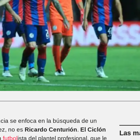
ncia se enfoca en la búsqueda de un
ez, no es
Ricardo Centurión
.
El Ciclón
Las má
un
futbol
ista del plantel profesional, que le