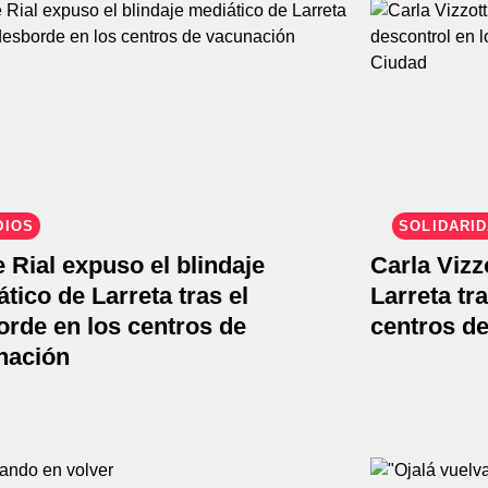
DIOS
SOLIDARI
 Rial expuso el blindaje
Carla Vizz
tico de Larreta tras el
Larreta tr
rde en los centros de
centros de
nación