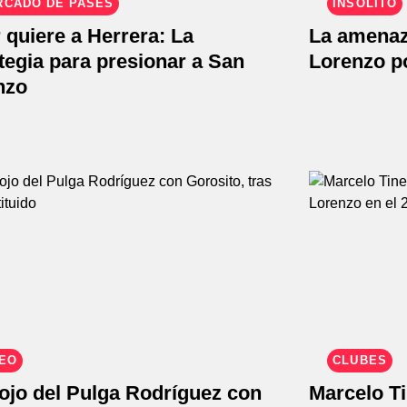
RCADO DE PASES
INSÓLITO
 quiere a Herrera: La
La amenaza
tegia para presionar a San
Lorenzo po
nzo
DEO
CLUBES
ojo del Pulga Rodríguez con
Marcelo Ti