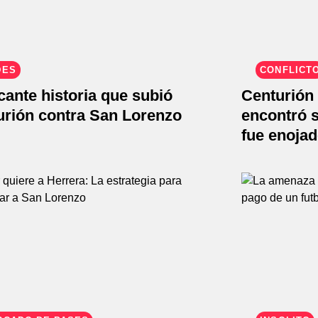
DES
CONFLICT
cante historia que subió
Centurión 
urión contra San Lorenzo
encontró s
fue enoja