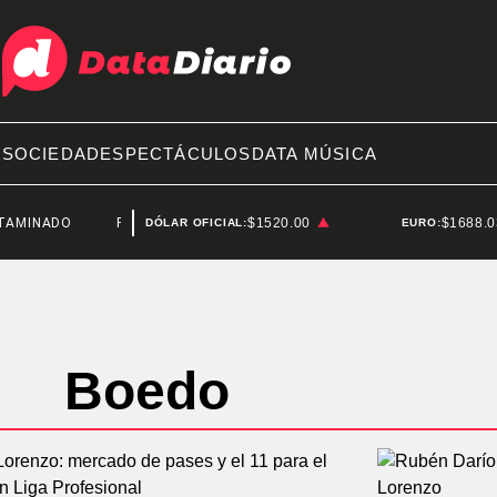
A
SOCIEDAD
ESPECTÁCULOS
DATA MÚSICA
INADO
FEDERICO STURZENEGGER
$1520.00
$1688.
DÓLAR OFICIAL:
EURO:
Boedo