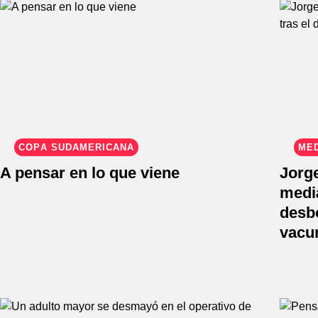
COPA SUDAMERICANA
ME
A pensar en lo que viene
Jorge
mediá
desbo
vacu