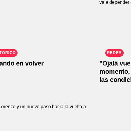
TÓRICO
REDES
ando en volver
"Ojalá vue
momento, 
las condic