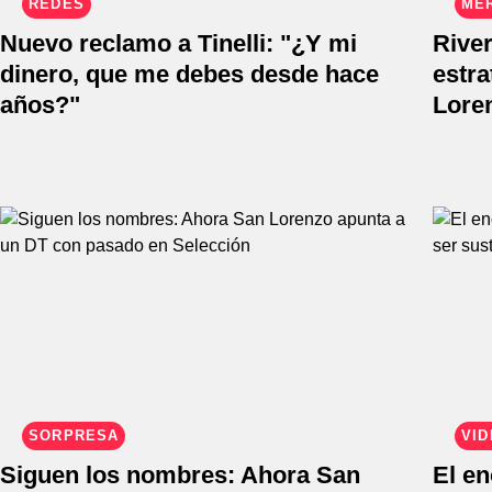
REDES
ME
Nuevo reclamo a Tinelli: "¿Y mi
River
dinero, que me debes desde hace
estra
años?"
Lore
SORPRESA
VI
Siguen los nombres: Ahora San
El en