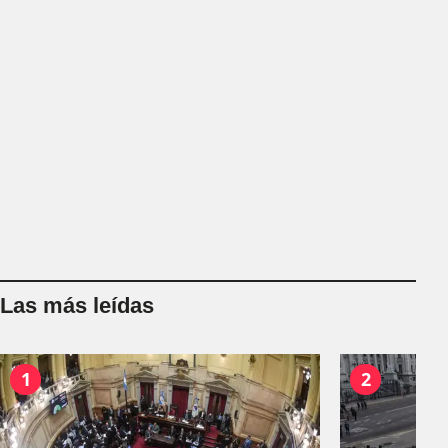
Las más leídas
1
2