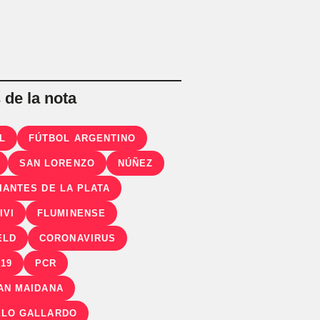
de la nota
L
FÚTBOL ARGENTINO
SAN LORENZO
NÚÑEZ
IANTES DE LA PLATA
IVI
FLUMINENSE
ELD
CORONAVIRUS
-19
PCR
AN MAIDANA
LO GALLARDO