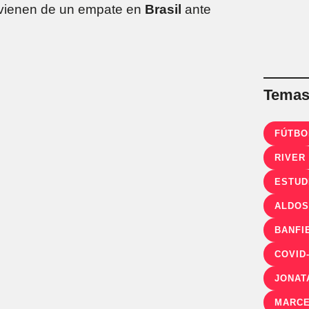
vienen de un empate en
Brasil
ante
Temas 
FÚTBO
RIVER
ESTUD
ALDOS
BANFI
COVID
JONAT
MARCE