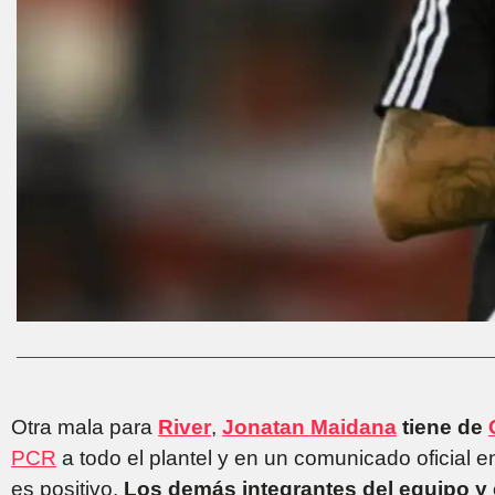
Otra mala para
River
,
Jonatan Maidana
tiene de
PCR
a todo el plantel y en un comunicado oficial en
es positivo.
Los demás integrantes del equipo y 