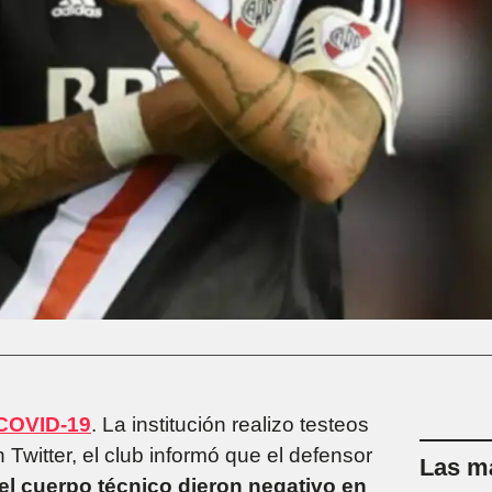
COVID-19
. La institución realizo testeos
 Twitter, el club informó que el defensor
Las má
el cuerpo técnico dieron negativo en