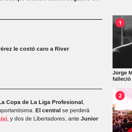
1
érez le costó caro a River
Jorge M
falleció
2
a Copa de La Liga Profesional
,
mportantísima.
El central
se perderá
ivi
, y dos de Libertadores, ante
Junior