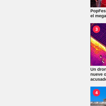
PopFest
el mega
3
Un dron
nueve o
acusad
4