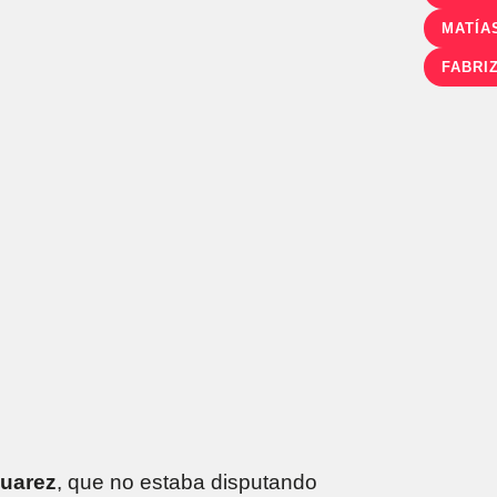
MATÍA
FABRI
Suarez
, que no estaba disputando