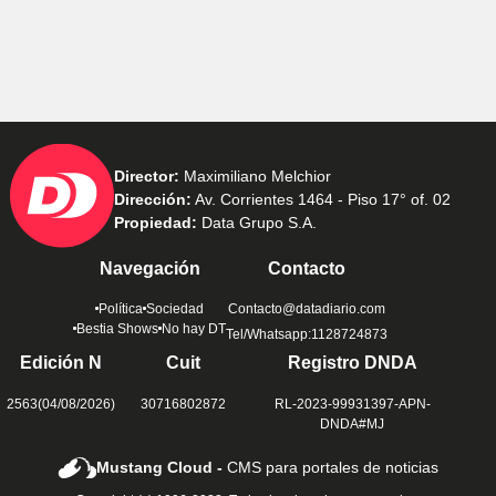
Director:
Maximiliano Melchior
Dirección:
Av. Corrientes 1464 - Piso 17° of. 02
Propiedad:
Data Grupo S.A.
Navegación
Contacto
Política
Sociedad
Contacto@datadiario.com
Bestia Shows
No hay DT
Tel/Whatsapp:1128724873
Edición N
Cuit
Registro DNDA
2563(04/08/2026)
30716802872
RL-2023-99931397-APN-
DNDA#MJ
Mustang Cloud -
CMS para portales de noticias