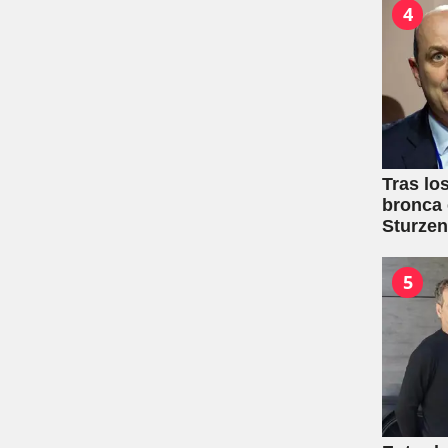
4
Tras lo
bronca 
Sturze
5