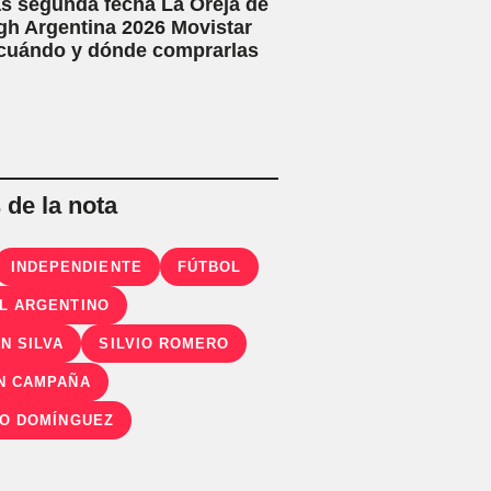
s segunda fecha La Oreja de
h Argentina 2026 Movistar
 cuándo y dónde comprarlas
de la nota
INDEPENDIENTE
FÚTBOL
L ARGENTINO
N SILVA
SILVIO ROMERO
N CAMPAÑA
IO DOMÍNGUEZ