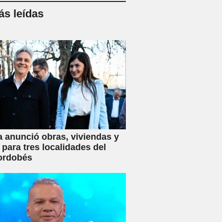
s leídas
a anunció obras, viviendas y
 para tres localidades del
ordobés