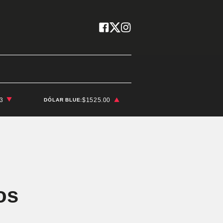
03
$1525.00
DÓLAR BLUE:
os