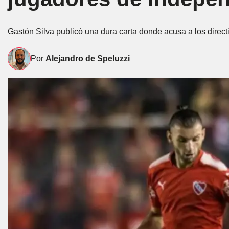
Gastón Silva publicó una dura carta donde acusa a los directi
Por
Alejandro de Speluzzi