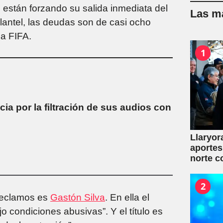
o están forzando su salida inmediata del
Las má
plantel, las deudas son de casi ocho
 a FIFA.
1
ticia por la filtración de sus audios con
Llaryor
aportes
norte c
2
 reclamos es
Gastón Silva
. En ella el
o condiciones abusivas”. Y el título es