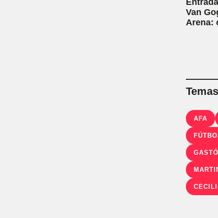
Entrada
Van Gog
Arena:
Temas 
AFA
FÚTBO
GASTÓ
MARTI
CECIL