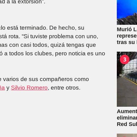
d a la extorsión”.
iclo está terminado. De hecho, su
Murió L
represe
tá rota. “Si tuviste problema con uno,
tras su
emas con casi todos, quizá tengas que
ó a todos los clubes, pero noticia es uno
3
l de varios de sus compañeros como
ña
y
Silvio Romero
, entre otros.
Aumento
elimina
Red Su