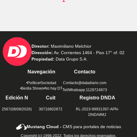
Director:
Maximiliano Melchior
Dirección:
Av. Corrientes 1464 - Piso 17° of. 02
Propiedad:
Data Grupo S.A.
Navegación
Contacto
Política
Sociedad
Contacto@datadiario.com
Bestia Shows
No hay DT
Tel/Whatsapp:1128724873
Edición N
Cuit
Registro DNDA
2567(08/08/2026)
30716802872
RL-2023-99931397-APN-
DNDA#MJ
Mustang Cloud -
CMS para portales de noticias
Copyright (c) 1996-2022. Todos los derechos reservados.