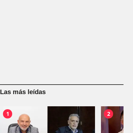
Las más leídas
1
2