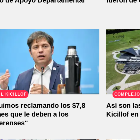
o de Apoyo Departamental
fueron de
L KICILLOF
COMPLEJO
uimos reclamando los $7,8
Así son la
nes que le deben a los
Kicillof e
erenses"