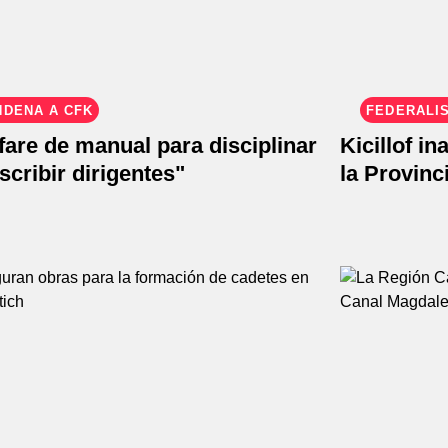
NDENA A CFK
FEDERALI
are de manual para disciplinar
Kicillof i
scribir dirigentes"
la Provinc