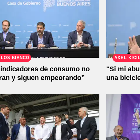
RLOS BIANCO
AXEL KICI
 indicadores de consumo no
"Si mi abu
ran y siguen empeorando”
una bicicl