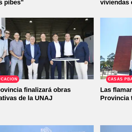
s pibes"
viviendas
UCACIÓN
CASAS PB
ovincia finalizará obras
Las flaman
ativas de la UNAJ
Provincia