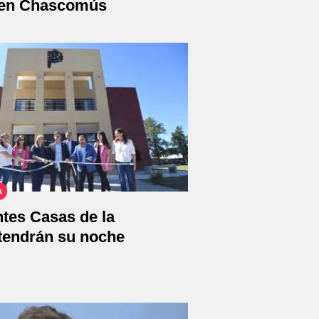
 en Chascomús
A
tes Casas de la
 tendrán su noche