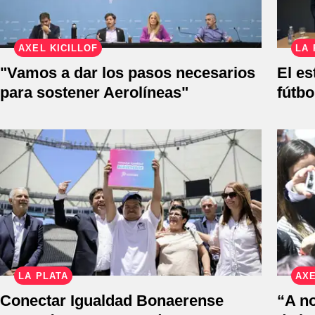
AXEL KICILLOF
LA 
"Vamos a dar los pasos necesarios
El es
para sostener Aerolíneas"
fútbo
LA PLATA
AXE
Conectar Igualdad Bonaerense
“A no