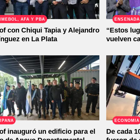
MEBOL, AFA Y PBA
ENSENADA
lof con Chiqui Tapia y Alejandro
“Estos lug
nguez en La Plata
vuelven c
MPANA
ECONOMÍA
lof inauguró un edificio para el
De cada 10