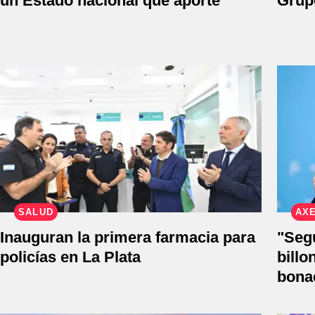
un Estado nacional que aporte"
Grup
SALUD
AXE
Inauguran la primera farmacia para
"Seg
policías en La Plata
billo
bona