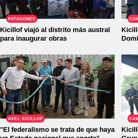
PATAGONES
CON
Kicillof viajó al distrito más austral
Kicil
para inaugurar obras
Domí
AXEL KICILLOF
CA
"El federalismo se trata de que haya
Kicil