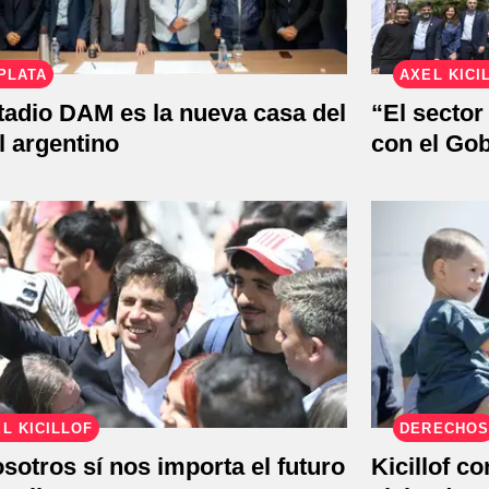
PLATA
AXEL KICI
tadio DAM es la nueva casa del
“El sector
l argentino
con el Go
L KICILLOF
DERECHOS
sotros sí nos importa el futuro
Kicillof c