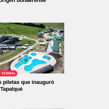
 origen bonaerense
 TERMAL
s piletas que inauguró
n Tapalqué