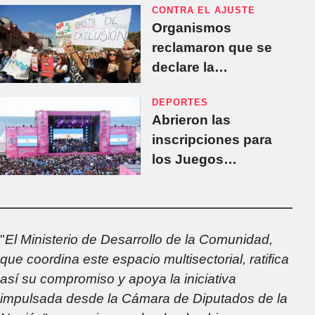
CONTRA EL AJUSTE
de la crueldad”
Organismos
reclamaron que se
declare la
Emergencia Nacional
DEPORTES
en Discapacidad
Abrieron las
inscripciones para
los Juegos
Bonaerenses 2025
"
El Ministerio de Desarrollo de la Comunidad,
que coordina este espacio multisectorial, ratifica
así su compromiso y apoya la iniciativa
impulsada desde la Cámara de Diputados de la