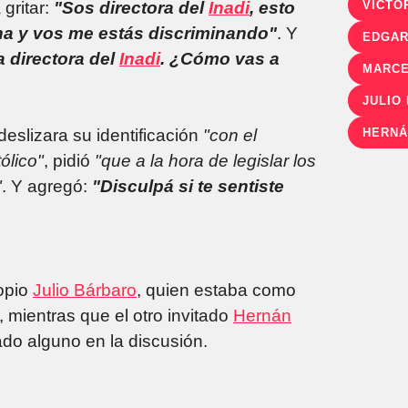
VICTO
gritar:
"Sos directora del
Inadi
, esto
na y vos me estás discriminando"
. Y
EDGAR
a directora del
Inadi
. ¿Cómo vas a
MARCE
JULIO
HERNÁ
eslizara su identificación
"con el
ólico"
, pidió
"que a la hora de legislar los
"
. Y agregó:
"Disculpá si te sentiste
ropio
Julio Bárbaro
, quien estaba como
, mientras que el otro invitado
Hernán
ado alguno en la discusión.