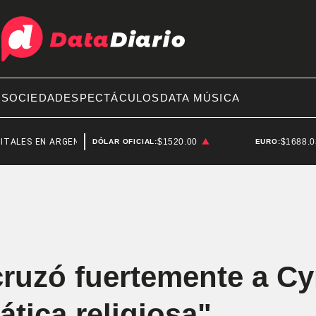
A
SOCIEDAD
ESPECTÁCULOS
DATA MÚSICA
N ARGENTINA
$1520.00
$1688.
DÓLAR OFICIAL:
EURO:
cruzó fuertemente a Cy
ática religiosa"