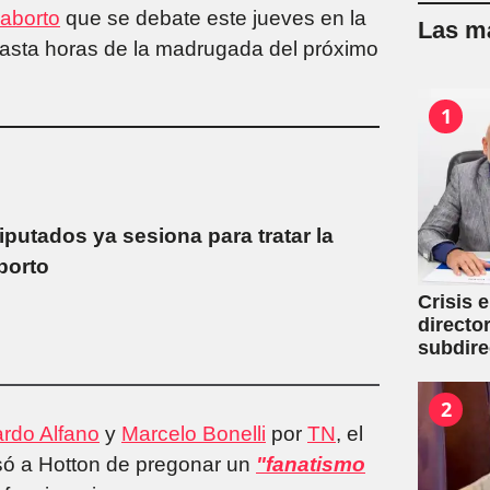
 aborto
que se debate este jueves en la
Las má
hasta horas de la madrugada del próximo
1
utados ya sesiona para tratar la
borto
Crisis 
directo
subdire
2
rdo Alfano
y
Marcelo Bonelli
por
TN
, el
ó a Hotton de pregonar un
"fanatismo