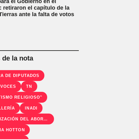
ara el Gobierno en el
 retiraron el capítulo de la
ierras ante la falta de votos
de la nota
A DE DIPUTADOS
 VOCES
TN
TISMO RELIGIOSO"
LLERÍA
INADI
LEGALIZACIÓN DEL ABORTO
IA HOTTON