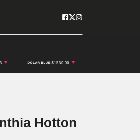
03
$1530.00
DÓLAR BLUE:
nthia Hotton