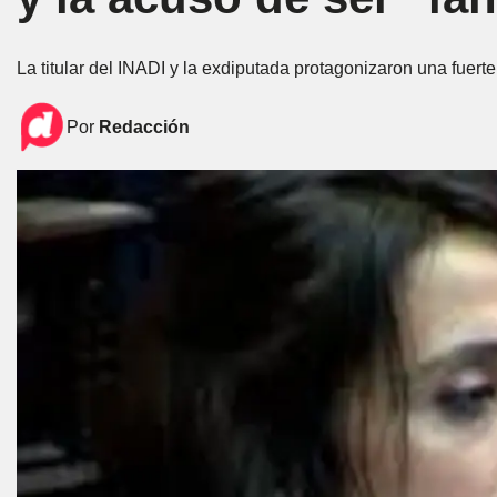
La titular del INADI y la exdiputada protagonizaron una fuert
Por
Redacción