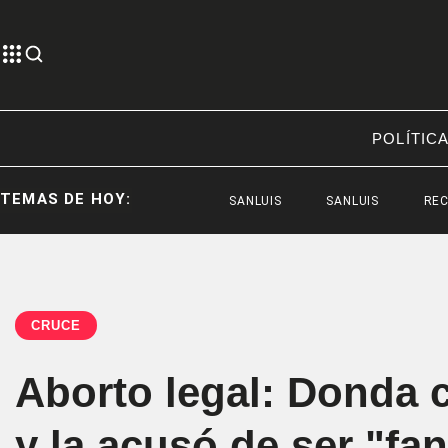
POLÍTIC
TEMAS DE HOY:
SANLUIS
SANLUIS
RECITALES E
CRUCE
Aborto legal: Donda 
y la acusó de ser "fan