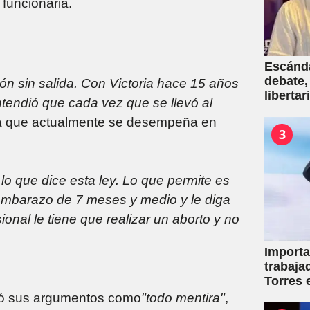
 funcionaria.
Escánda
debate,
jón sin salida. Con Victoria hace 15 años
liberta
tendió que cada vez que se llevó al
empresa
ra que actualmente se desempeña en
venta d
3
 que dice esta ley. Lo que permite es
embarazo de 7 meses y medio y le diga
ional le tiene que realizar un aborto y no
Importa
trabaja
Torres 
mutuale
icó sus argumentos como
"todo mentira"
,