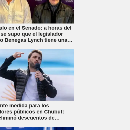
lo en el Senado: a horas del
 se supo que el legislador
rio Benegas Lynch tiene una
 dedicada a gestionar la
e tierras a extranjeros
nte medida para los
dores públicos en Chubut:
eliminó descuentos de
s y anunció créditos al 25%