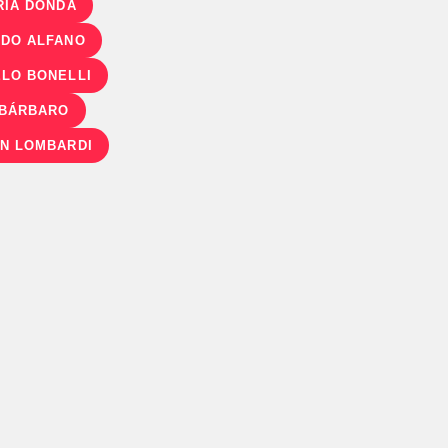
RIA DONDA
DO ALFANO
LO BONELLI
 BÁRBARO
N LOMBARDI