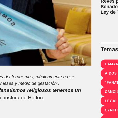
Revés p
Senado:
Ley de T
Temas 
CÁMAR
A DOS
s del tercer mes, médicamente no se
"FANA
e meses y medio de gestación".
 fanatismos religiosos tenemos un
CANCI
la postura de Hotton.
CYNTH