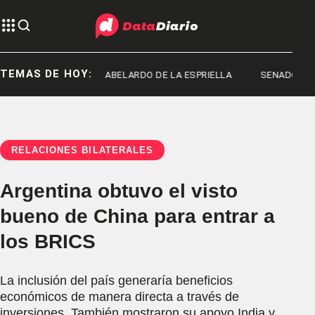
TEMAS DE HOY:
D MACHADO
ABELARDO DE LA ESPRIELLA
SENADO
RELACIONES BILATERALES
Argentina obtuvo el visto
bueno de China para entrar a
los BRICS
La inclusión del país generaría beneficios
económicos de manera directa a través de
inversiones. También mostraron su apoyo India y