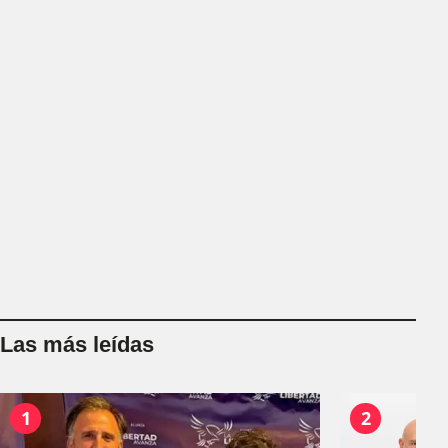
Las más leídas
1
2