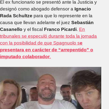
El ex funcionario se presentó ante la Justicia y
designó como abogado defensor a
Ignacio
Rada Schultze
para que lo represente en la
causa que llevan adelante el juez
Sebastián
Casanello
y el fiscal
Franco Picardi
.
En
tribunales se especuló durante toda la jornada
con la posibilidad de que Spagnuolo s
e
presentara en carácter de “arrepentido” o
imputado colaborador
.