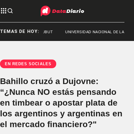
TEMAS DE HOY:
ST 2026
CHUBUT
UNIVERSIDAD NACIONAL DE LA PLATA
EN REDES SOCIALES
Bahillo cruzó a Dujovne:
“¿Nunca NO estás pensando
en timbear o apostar plata de
los argentinos y argentinas en
el mercado financiero?"