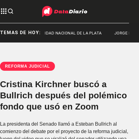
TEMAS DE HOY:
BUT
UNIVERSIDAD NACIONAL DE LA PLATA
JORGE MESSI
REFORMA JUDICIAL
Cristina Kirchner buscó a
Bullrich después del polémico
fondo que usó en Zoom
La presidenta del Senado llamó a Esteban Bullrich al
comienzo del debate por el proyecto de la reforma judicial,
luego del video que se viralizó del senador utilizando una