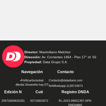
Director:
Maximiliano Melchior
Dirección:
Av. Corrientes 1464 - Piso 17° of. 02
Propiedad:
Data Grupo S.A.
Navegación
Contacto
Política
Sociedad
Contacto@datadiario.com
Bestia Shows
No hay DT
Tel/Whatsapp:1128724873
Edición N
Cuit
Registro DNDA
2567(08/08/2026)
30716802872
RL-2023-99931397-APN-
DNDA#MJ