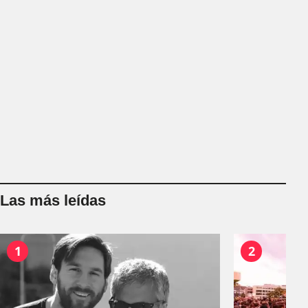
Las más leídas
1
2