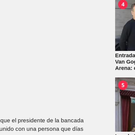
4
Entrada
Van Gog
Arena:
5
 que el presidente de la bancada
eunido con una persona que días