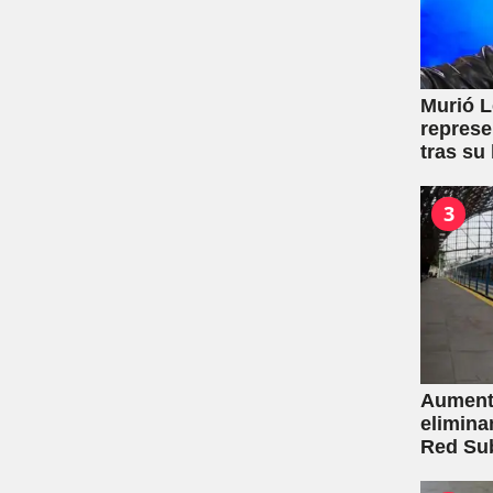
Murió L
represe
tras su
3
Aumento
elimina
Red Su