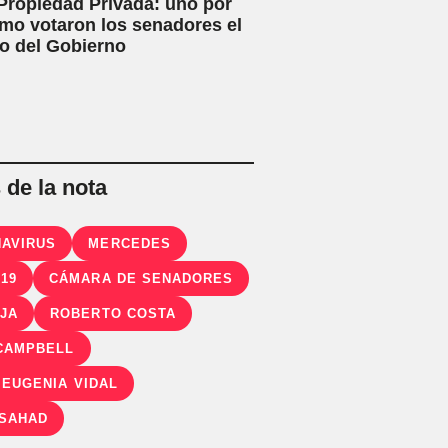
Propiedad Privada: uno por
mo votaron los senadores el
o del Gobierno
de la nota
AVIRUS
MERCEDES
-19
CÁMARA DE SENADORES
OJA
ROBERTO COSTA
CAMPBELL
 EUGENIA VIDAL
 SAHAD