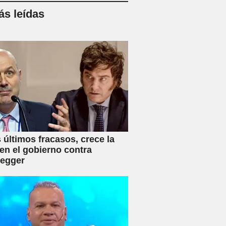
s leídas
s últimos fracasos, crece la
en el gobierno contra
negger