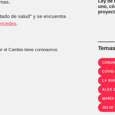
Ley de 
omas.
uno, có
proyect
tado de salud" y se encuentra
rcedes
.
Temas 
CORON
COVID
LA RI
ALEX 
MARÍA
JULIO