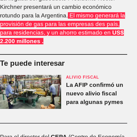
Kirchner presentará un cambio económico
rotundo para la Argentina.
El mismo generará la
provisión de gas para las empresas des país,
para residencias, y un ahorro estimado en
US$
2.200 millones .
Te puede interesar
ALIVIO FISCAL
La AFIP confirmó un
nuevo alivio fiscal
para algunas pymes
Para el director del
CEPA
(Centro de Economía