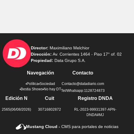
Director:
Maximiliano Melchior
Dirección:
Av. Corrientes 1464 - Piso 17° of. 02
Propiedad:
Data Grupo S.A.
Navegación
Contacto
Política
Sociedad
Contacto@datadiario.com
Bestia Shows
No hay DT
Tel/Whatsapp:1128724873
Edición N
Cuit
Registro DNDA
2565(06/08/2026)
30716802872
RL-2023-99931397-APN-
DNDA#MJ
Mustang Cloud -
CMS para portales de noticias