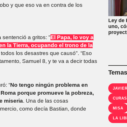
robo y que eso va en contra de los
Ley de 
uno, có
proyect
 sentenció a gritos: "
El Papa, lo voy a
en la Tierra, ocupando el trono de la
 todos los desastres que causó". “Eso
stamento, Samuel 8, y te va a decir todas
Temas 
ró: “
No tengo ningún problema en
JAVIER
en Roma porque promueve la pobreza,
CURAS
e miseria
. Una de las cosas
comercio, como decía Bastian, donde
MISA
LA LI