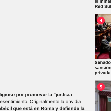
elimina
Red Su
4
Senado:
sanción
privada
capítul
5
ligioso por promover la "justicia
l resentimiento. Originalmente la envidia
mbécil que está en Roma y defiende la