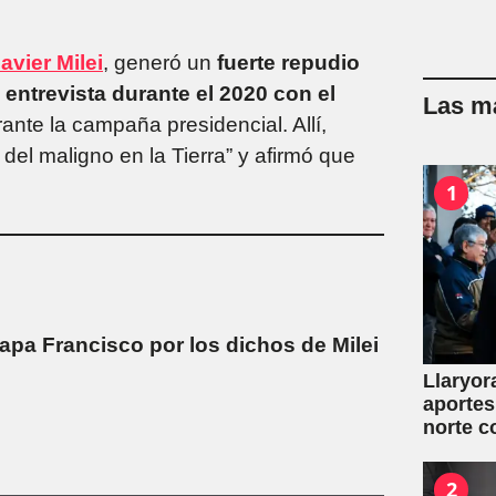
avier Milei
, generó un
fuerte repudio
entrevista durante el 2020 con el
Las má
nte la campaña presidencial. Allí,
del maligno en la Tierra” y afirmó que
1
Papa Francisco por los dichos de Milei
Llaryor
aportes
norte c
2