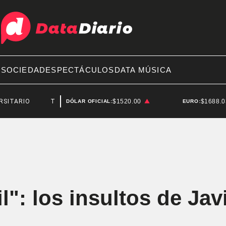
A
SOCIEDAD
ESPECTÁCULOS
DATA MÚSICA
O
TOYOTA
$1520.00
$1688.
DÓLAR OFICIAL:
EURO:
": los insultos de Javi