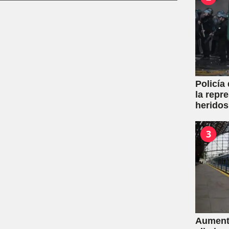
Policía
la repr
heridos
3
Aumento