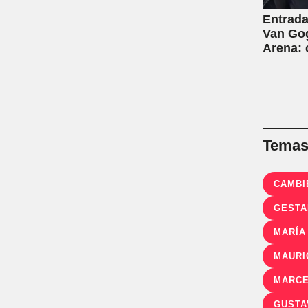
Entrada
Van Gog
Arena:
Temas 
CAMB
GESTA
MARÍA
MAURI
MARCE
GUSTA