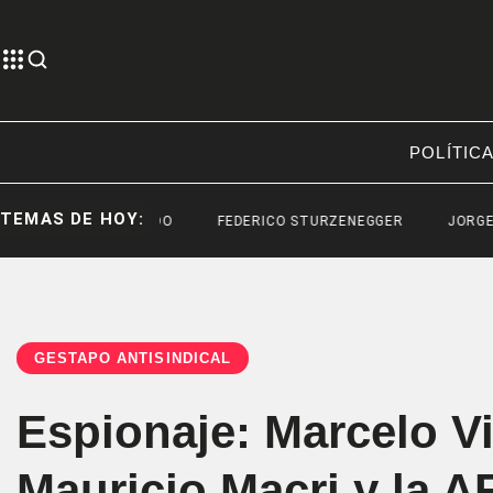
POLÍTIC
TEMAS DE HOY:
LO CONTAMINADO
FEDERICO STURZENEGGER
JORGE MESSI
GESTAPO ANTISINDICAL
Espionaje: Marcelo Vi
Mauricio Macri y la A