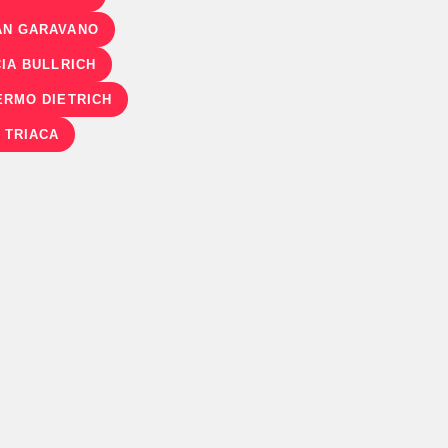
N GARAVANO
CIA BULLRICH
ERMO DIETRICH
 TRIACA