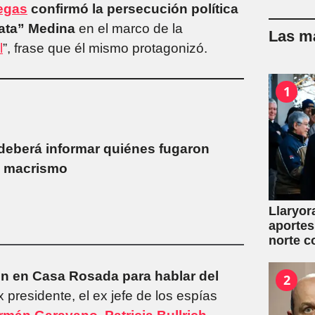
legas
confirmó la persecución política
Pata” Medina
en el marco de la
Las má
l
”, frase que él mismo protagonizó.
1
 deberá informar quiénes fugaron
al macrismo
Llaryor
aportes
norte c
ón en Casa Rosada para hablar del
2
x presidente, el ex jefe de los espías