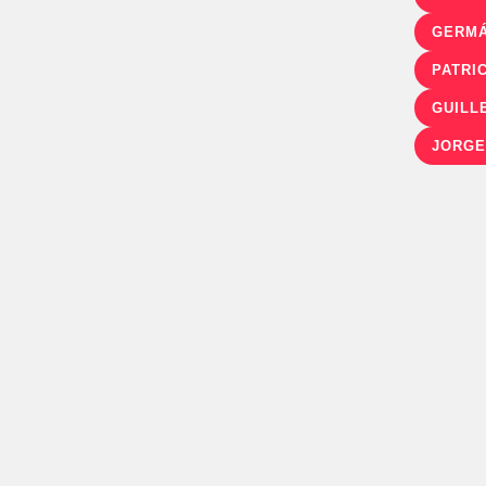
GERMÁ
PATRI
GUILL
JORGE