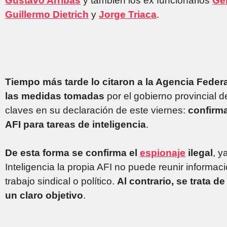
Gustavo Arribas
y también los ex funcionarios
Ge
Guillermo Dietrich
y
Jorge Triaca
.
Tiempo más tarde lo citaron a la Agencia Federa
las medidas tomadas
por el gobierno provincial 
claves en su declaración de este viernes:
confirma
AFI para tareas de inteligencia
.
De esta forma se confirma el
espionaje
ilegal
, y
Inteligencia la propia AFI no puede reunir inform
trabajo sindical o político.
Al contrario, se trata d
un claro objetivo
.