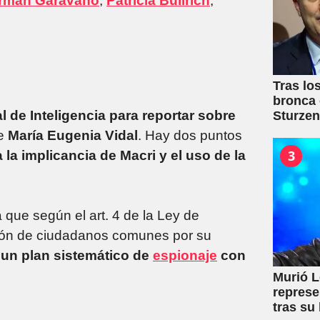
rmán Garavano
,
Patricia Bullrich
,
Tras lo
bronca 
l de Inteligencia para reportar sobre
Sturze
de
María Eugenia Vidal
. Hay dos puntos
3
 la implicancia de Macri y el uso de la
a que según el art. 4 de la Ley de
ación de ciudadanos comunes por su
e un plan sistemático de
espionaje
con
Murió L
represe
tras su