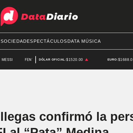
A
SOCIEDAD
ESPECTÁCULOS
DATA MÚSICA
FENTANILO CONTAMINADO
$1520.00
FEDERICO STURZENEGGER
$1688.
DÓLAR OFICIAL:
EURO:
llegas confirmó la pe
FI al “Pata” Medina