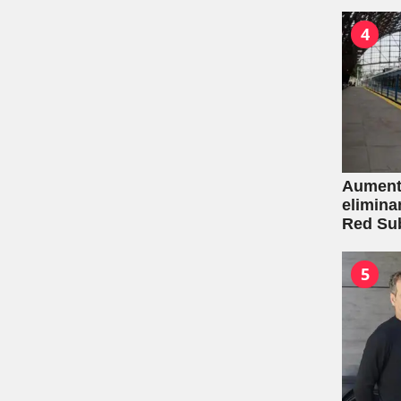
4
Aumento
elimina
Red Su
5