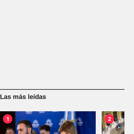
Las más leídas
1
2