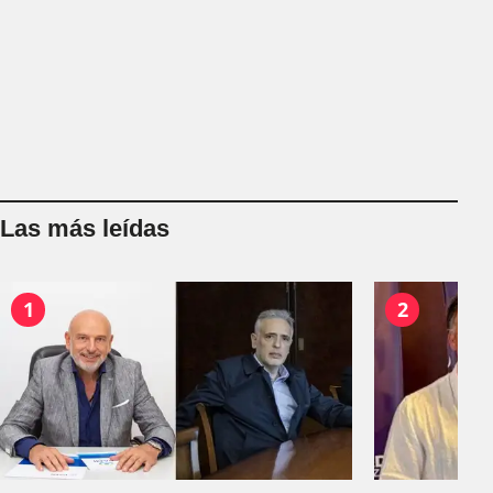
Las más leídas
1
2