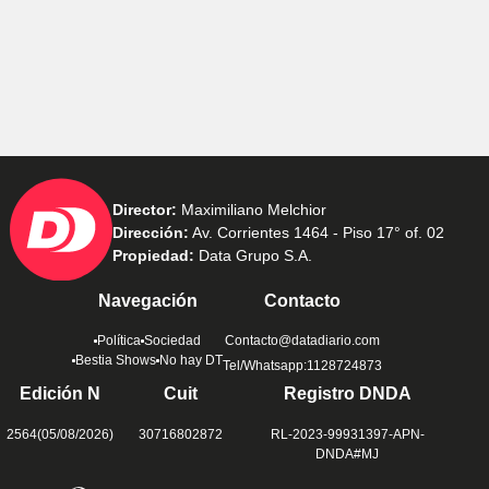
Director:
Maximiliano Melchior
Dirección:
Av. Corrientes 1464 - Piso 17° of. 02
Propiedad:
Data Grupo S.A.
Navegación
Contacto
Política
Sociedad
Contacto@datadiario.com
Bestia Shows
No hay DT
Tel/Whatsapp:1128724873
Edición N
Cuit
Registro DNDA
2564(05/08/2026)
30716802872
RL-2023-99931397-APN-
DNDA#MJ