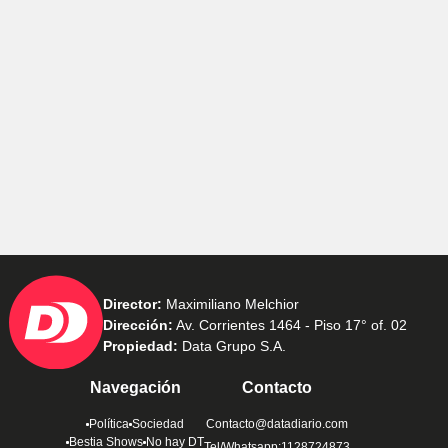
Director:
Maximiliano Melchior
Dirección:
Av. Corrientes 1464 - Piso 17° of. 02
Propiedad:
Data Grupo S.A.
Navegación
Contacto
Política
Sociedad
Contacto@datadiario.com
Bestia Shows
No hay DT
Tel/Whatsapp:1128724873