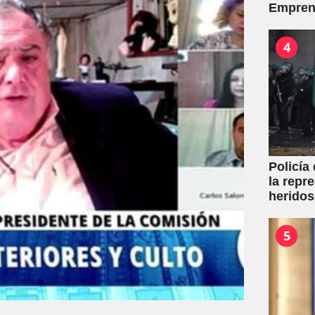
Empren
toda la 
4
Policía
la repr
heridos
5