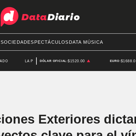
A
SOCIEDAD
ESPECTÁCULOS
DATA MÚSICA
LA PLATA
$1520.00
$1688.
DÓLAR OFICIAL:
EURO:
iones Exteriores dict
ectos clave para el ví