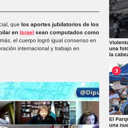
cial, que
los aportes jubilatorios de los
bilar en
Israel
sean computados como
emás, el cuerpo logró igual consenso en
Violent
ación internacional y trabajo en
una fot
la cabe
3
El Parq
una nue