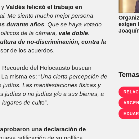
a y
Valdés felicitó el trabajo en
al. Me siento mucho mejor persona,
Organiz
exigen 
es durante años
. Que se haya votado
Joaquín
olíticos de la cámara,
vale doble
.
de la L
ultura de no-discriminación, contra la
por con
ulsor de los acuerdos.
 el Recuerdo del Holocausto buscan
Temas 
 La misma es: “
U
na cierta percepción de
 judíos. Las manifestaciones físicas y
RELAC
s judías o no judías y/o a sus bienes, a
 lugares de cult
o”.
ARGEN
EDUAR
aprobaron una declaración de
ueva ratificación de su política