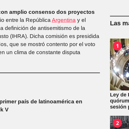
con amplio consenso dos proyectos
io entre la República
Argentina
y el
Las má
a definición de antisemitismo de la
usto (IHRA). Dicha comisión es presidida
dos, que se mostró contento por el voto
1
 en un clima de constante disputa
Ley de 
quórum 
 primer país de latinoamérica en
sesión 
ik V
y expro
2