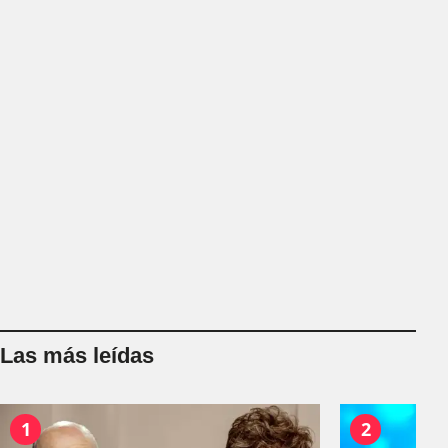
Las más leídas
1
2