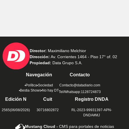
Director:
Maximiliano Melchior
Dirección:
Av. Corrientes 1464 - Piso 17° of. 02
Propiedad:
Data Grupo S.A.
Navegación
Contacto
Política
Sociedad
Contacto@datadiario.com
Bestia Shows
No hay DT
Tel/Whatsapp:1128724873
Edición N
Cuit
Registro DNDA
2565(06/08/2026)
30716802872
RL-2023-99931397-APN-
DNDA#MJ
Mustang Cloud -
CMS para portales de noticias