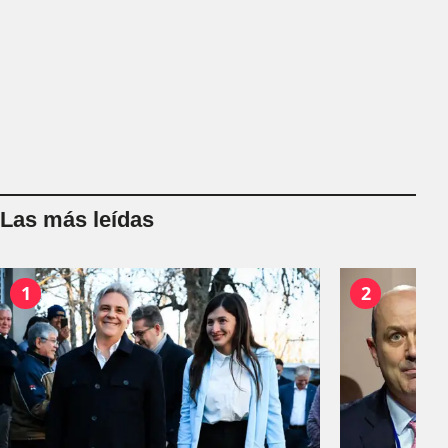
Las más leídas
1
2