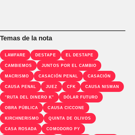
Temas de la nota
LAWFARE
DESTAPE
EL DESTAPE
CAMBIEMOS
JUNTOS POR EL CAMBIO
MACRISMO
CASACIÓN PENAL
CASACIÓN
CAUSA PENAL
JUEZ
CFK
CAUSA NISMAN
"RUTA DEL DINERO K"
DÓLAR FUTURO
OBRA PÚBLICA
CAUSA CICCONE
KIRCHNERISMO
QUINTA DE OLIVOS
CASA ROSADA
COMODORO PY