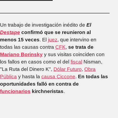
Karakachoff piensa
que es el 9 del
Spartak de Moscú"
Un trabajo de investigación inédito de
El
Destape
confirmó que se reunieron al
menos 15 veces
. El
juez
, que intervino en
todas las causas contra
CFK
,
se trata de
Mariano Borinsky
y sus visitas coinciden con
los fallos en casos como el del
fiscal
Nisman,
"La Ruta del Dinero K",
Dólar Futuro
,
Obra
Pública
y hasta la
causa Ciccone
.
En todas las
oportunidades falló en contra de
funcionarios
kirchneristas
.