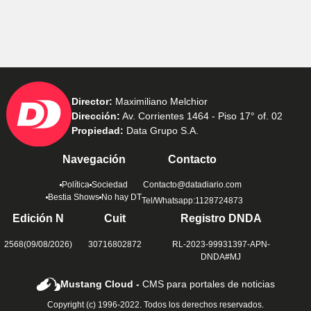
Director:
Maximiliano Melchior
Dirección:
Av. Corrientes 1464 - Piso 17° of. 02
Propiedad:
Data Grupo S.A.
Navegación
Contacto
Política
Sociedad
Contacto@datadiario.com
Bestia Shows
No hay DT
Tel/Whatsapp:1128724873
Edición N
Cuit
Registro DNDA
2568(09/08/2026)
30716802872
RL-2023-99931397-APN-
DNDA#MJ
Mustang Cloud -
CMS para portales de noticias
Copyright (c) 1996-2022. Todos los derechos reservados.