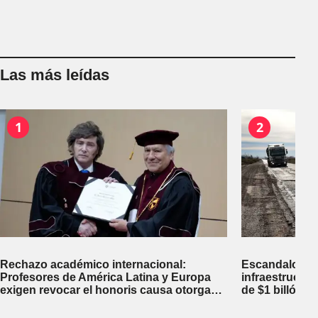
Las más leídas
1
2
Rechazo académico internacional:
Escandalosa 
Profesores de América Latina y Europa
infraestructu
exigen revocar el honoris causa otorgado
de $1 billón d
a Javier Milei en Perú
inversiones fi