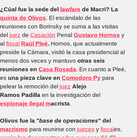
¿Cúal fue la sede del
lawfare
de Macri? La
quinta de Olivos
. El escándalo de las
reuniones con Borinsky se suma a las visitas
del
juez
de
Casación
Penal
Gustavo Hornos
y
al
fiscal
Raúl Pleé
.
Hornos, que actualmente
preside la Cámara, visitó la casa presidencial al
menos dos veces y mantuvo
otras seis
reuniones en
Casa Rosada
. En cuanto a Pleé,
es
una pieza clave en
Comodoro Py
para
pelear la remoción del
juez
Alejo
Ramos Padilla
en la investigación del
espionaje ilegal m
acrista
.
Olivos fue la "
base de operaciones
" del
macrismo
para reunirse con
jueces
y
fiscal
es,