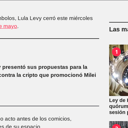
mbolos, Lula Levy cerró este miércoles
de mayo
.
Las má
1
 presentó sus propuestas para la
ontra la cripto que promocionó Milei
Ley de 
quórum 
sesión 
y expro
imo acto antes de los comicios,
es de su espacio.