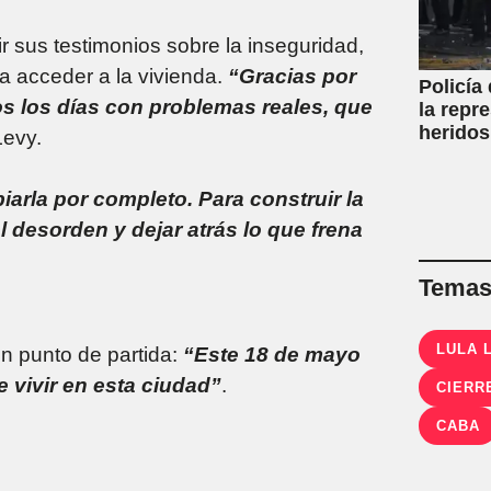
r sus testimonios sobre la inseguridad,
ara acceder a la vivienda.
“Gracias por
Policía
os los días con problemas reales, que
la repr
heridos
 Levy.
iarla por completo. Para construir la
 desorden y dejar atrás lo que frena
Temas 
LULA 
 punto de partida:
“Este 18 de mayo
 vivir en esta ciudad”
.
CIERR
CABA