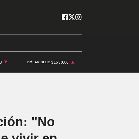
03
$1530.00
DÓLAR BLUE:
ción: "No
e vivir en