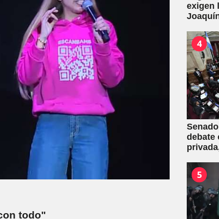
exigen 
Joaquín
de la L
por con
4
Senado:
debate 
privada
una mas
5
con todo"