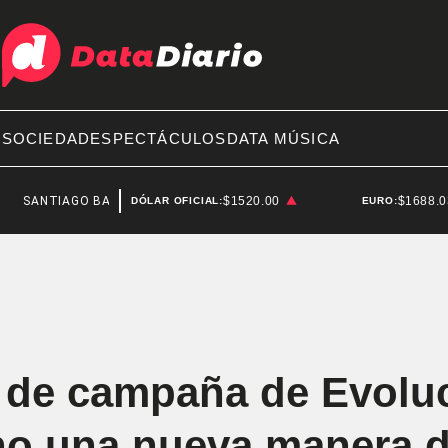
A
SOCIEDAD
ESPECTÁCULOS
DATA MÚSICA
AGO BAUSILI
$1520.00
$1688.
DÓLAR OFICIAL:
EURO:
re de campaña de Evolu
no una nueva manera d