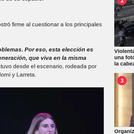
2
tró firme al cuestionar a los principales
oblemas. Por eso, esta elección es
Violent
una fot
eneración, que viva en la misma
la cabe
stuvo desde el escenario, rodeada por
orni y Larreta.
3
Organiz