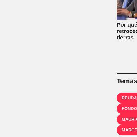
Por qué
retroce
tierras
Temas 
DEUD
MAURI
MARCE