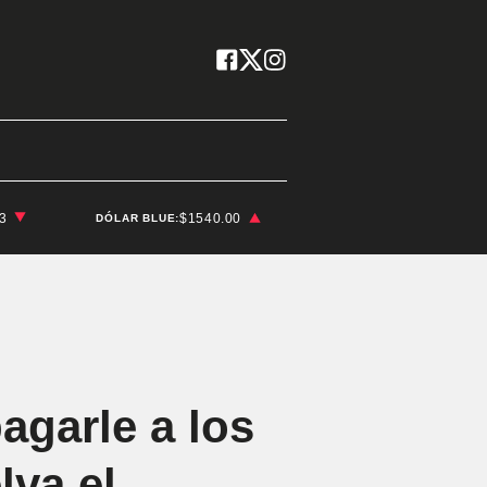
03
$1540.00
DÓLAR BLUE:
agarle a los
lva el