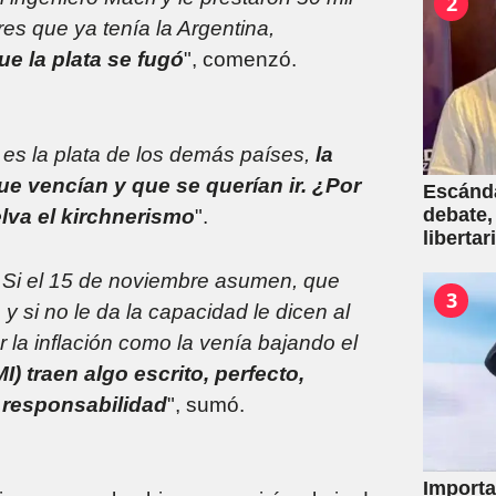
2
es que ya tenía la Argentina,
ue la plata se fugó
", comenzó.
 es la plata de los demás países,
la
e vencían y que se querían ir. ¿Por
Escánda
debate,
lva el kirchnerismo
".
liberta
empresa
. Si el 15 de noviembre asumen, que
venta d
3
y si no le da la capacidad le dicen al
la inflación como la venía bajando el
MI) traen algo escrito, perfecto,
 responsabilidad
", sumó.
Importa