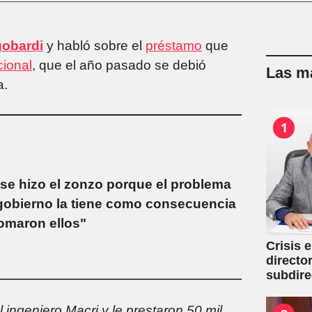
gobardi
y habló sobre el
préstamo
que
cional
, que el año pasado se debió
Las má
a.
1
 se hizo el zonzo porque el problema
 gobierno la tiene como consecuencia
omaron ellos"
Crisis 
directo
subdire
 ingeniero Macri y le prestaron 50 mil