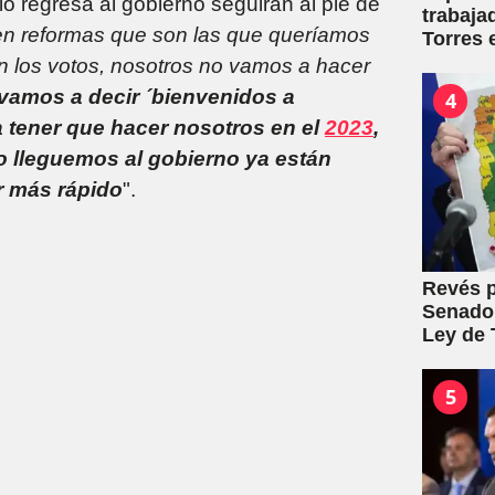
io regresa al gobierno seguirán al pie de
trabaja
raen reformas que son las que queríamos
Torres 
mutuale
on los votos, nosotros no vamos a hacer
 vamos a decir ´bienvenidos a
4
a tener que hacer nosotros en el
2023
,
o lleguemos al gobierno ya están
r más rápido
".
Revés p
Senado:
Ley de T
5